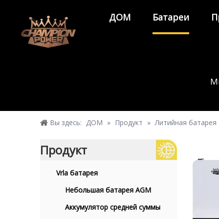
ДОМ
Батареи
П
М
Вы здесь:
ДОМ
»
Продукт
»
Литийная батарея
Продукт
Vrla батарея
Небольшая батарея AGM
Аккумулятор средней суммы