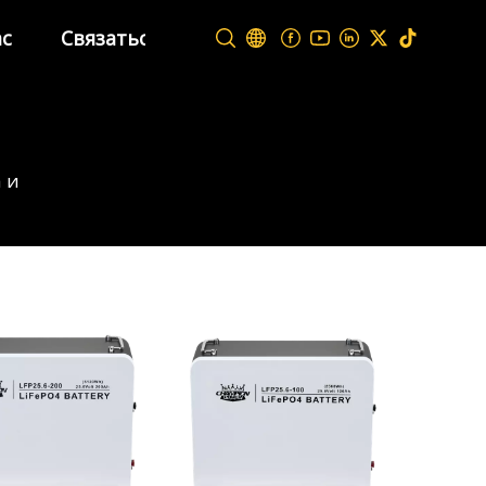
ас
Связаться с нами
 и