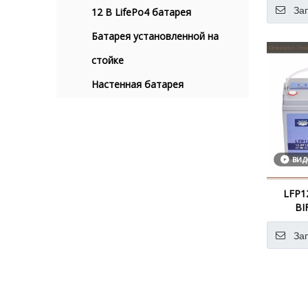
За
12 В LifePo4 батарея
Батарея установленной на
стойке
Настенная батарея
вид
LFP1
BI
За