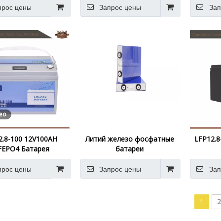
прос цены
Запрос цены
Зап
ео
2.8-100 12V100AH
Литий железо фосфатные
LFP12.8
FEPO4 Батарея
батареи
прос цены
Запрос цены
Зап
1
2