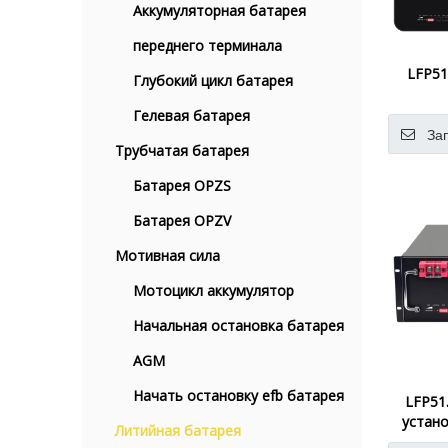
Аккумуляторная батарея
переднего терминала
LFP51
Глубокий цикл батарея
Гелевая батарея
За
Трубчатая батарея
Батарея OPZS
Батарея OPZV
Мотивная сила
Мотоцикл аккумулятор
Начальная остановка батарея
AGM
Начать остановку efb батарея
LFP51
устано
Литийная батарея