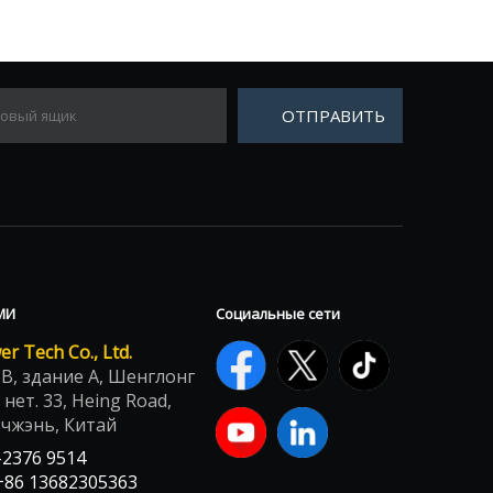
ОТПРАВИТЬ
МИ
Социальные сети
 Tech Co., Ltd.
B, здание А, Шенглонг
 нет. 33, Heing Road,
чжэнь, Китай
-2376 9514
86 13682305363