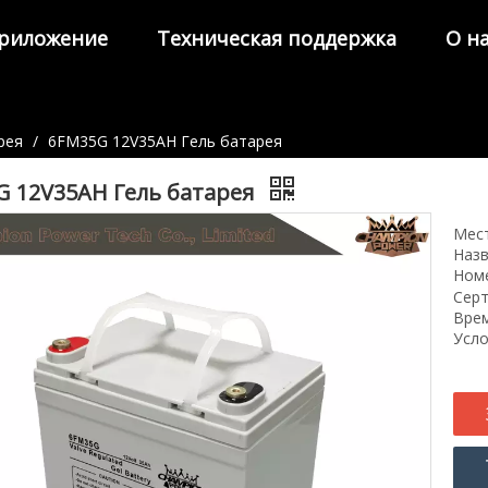
риложение
Техническая поддержка
О н
рея
/
6FM35G 12V35AH Гель батарея
G 12V35AH Гель батарея
Мест
Назв
Ном
Серт
Врем
Усло