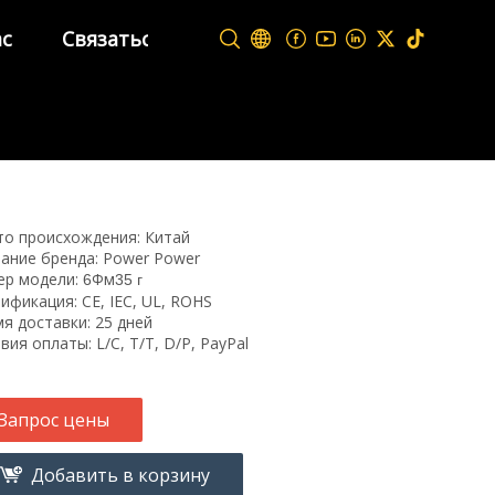
ас
Связаться с нами
о происхождения: Китай
ание бренда: Power Power
ер модели:
Фм
6
35 г
ификация: CE, IEC, UL, ROHS
я доставки: 25 дней
вия оплаты: L/C, T/T, D/P, PayPal
Запрос цены
Добавить в корзину