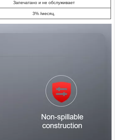
Запечатано и не обслуживает
3% /месяц.