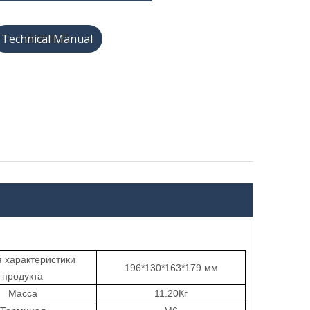
天猫购买
 характеристики
196*130*163*179
мм
продукта
Масса
11.20
Кг