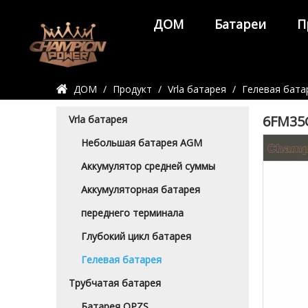
ДОМ
Батареи
П
Детали продукта
ДОМ
/
Продукт
/
Vrla батарея
/
Гелевая бата
6FM35
Vrla батарея
Небольшая батарея AGM
Аккумулятор средней суммы
Аккумуляторная батарея
переднего терминала
Глубокий цикл батарея
Гелевая батарея
Трубчатая батарея
Батарея OPZS