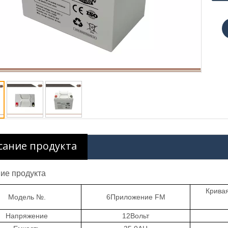
сание продукта
ие продукта
Кривая
Модель №.
6
Приложение
FM
Напряжение
12
Вольт