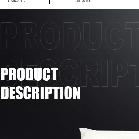
Емкость
35
.0AH