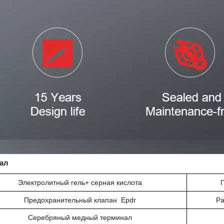
ал
Электролитный
гель+
серная кислота
Предохранительный клапан
Epdr
Ра
Серебряный медный терминал