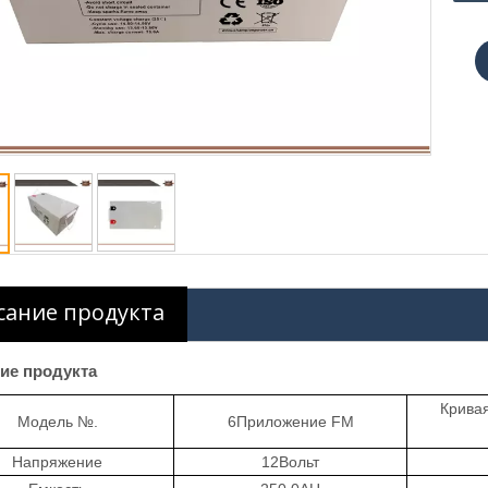
сание продукта
ие продукта
Кривая
Модель №.
6
Приложение
FM
Напряжение
12
Вольт