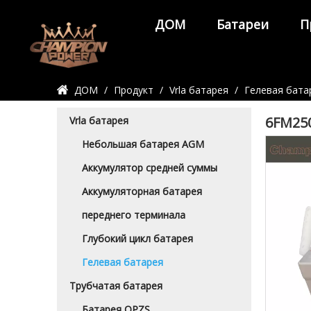
ДОМ
Батареи
П
Детали продукта
ДОМ
/
Продукт
/
Vrla батарея
/
Гелевая бата
6FM25
Vrla батарея
Небольшая батарея AGM
Аккумулятор средней суммы
Аккумуляторная батарея
переднего терминала
Глубокий цикл батарея
Гелевая батарея
Трубчатая батарея
Батарея OPZS