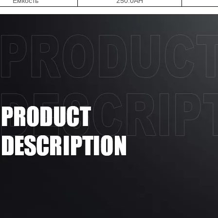
Емкость
250
.0AH