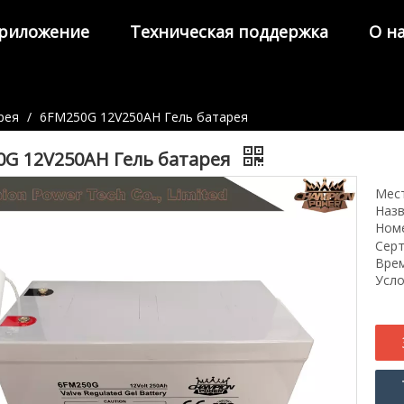
риложение
Техническая поддержка
О н
рея
/
6FM250G 12V250AH Гель батарея
0G 12V250AH Гель батарея
Мест
Назв
Ном
Серт
Врем
Усло