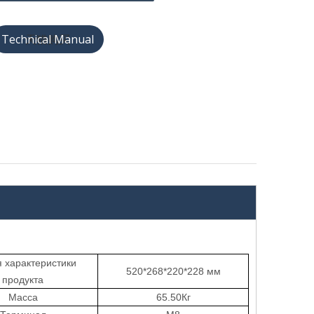
天猫购买
 характеристики
520*268*220*228
мм
продукта
Масса
65.50
Кг