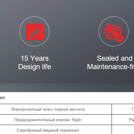
ал
Электролитный
гель+
серная кислота
Предохранительный клапан
Epdr
Ра
Серебряный медный терминал