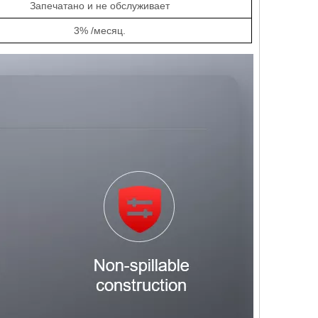
Запечатано и не обслуживает
3% /месяц.