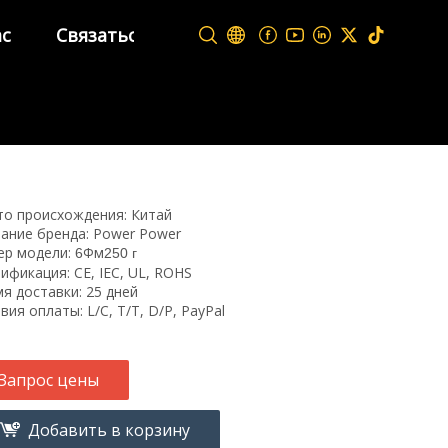
ас
Связаться с нами
о происхождения: Китай
ание бренда: Power Power
ер модели:
Фм
6
250 г
ификация: CE, IEC, UL, ROHS
я доставки: 25 дней
вия оплаты: L/C, T/T, D/P, PayPal
Запрос цены
Добавить в корзину