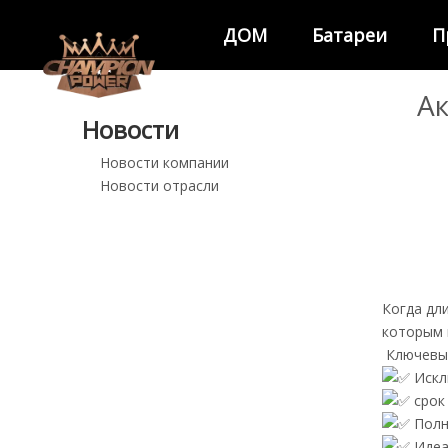
ДОМ
Батареи
П
Ак
Новости
Новости компании
Новости отрасли
Когда дл
которым
Ключевые
Искл
срок
Полн
Идеа