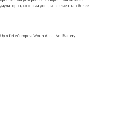
умуляторов, которым доверяют клиенты в более
kUp
#TeLeCompoveWorth
#LeadAcidBattery