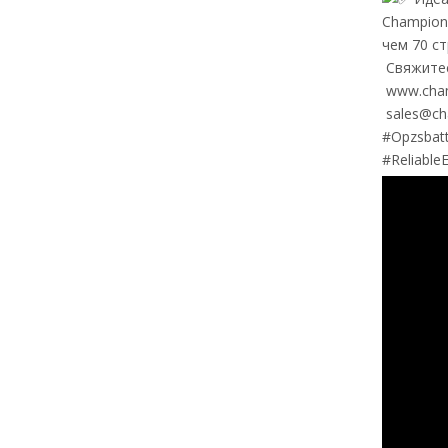
Champion
чем 70 ст
Свяжитес
www.cha
sales@ch
#Opzsbat
#Reliable