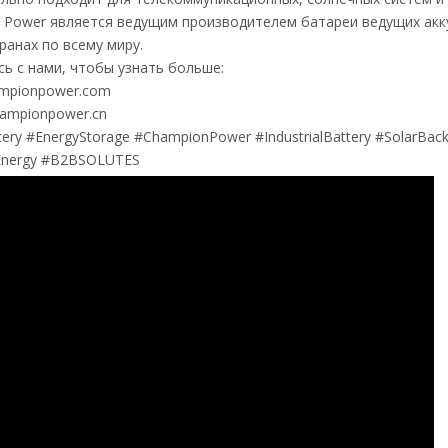
 Power является ведущим производителем батареи ведущих акк
ранах по всему миру.
ь с нами, чтобы узнать больше:
mpionpower.com
ampionpower.cn
tery
#EnergyStorage
#ChampionPower
#IndustrialBattery
#SolarBac
Energy
#B2BSOLUTES