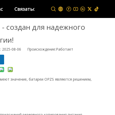
ас
Связаться с нами
 - создан для надежного
гии!
 2025-08-06 Происхождение:
Работает
имеют значение, батареи OPZS являются решением,
 приложений резервного копирования питания