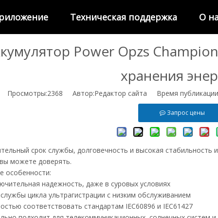
риложение
Техническая поддержка
О н
кумулятор Power Opzs Champion
хранения энер
Просмотры:
2368
Автор:Pедактор сайта Время публикации:
Запрос цены
ительный срок службы, долговечность и высокая стабильность 
 вы можете
доверять.
 особенности:
ючительная надежность, даже в суровых условиях
 службы цикла ультрагистрации с низким обслуживанием
остью соответствовать стандартам IEC60896 и IEC61427
льно подходит для телекоммуникационных, солнечных систем и